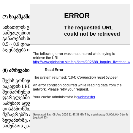
(7) სიკაშკაშის ერთგვაროვნების არჩევანი
სინათლის განაწილების გონივრული დიზაინის
საშუალებით, მაღალი ბოძების განათების და პორტის
განათების სიკაშკაშის ერთგვაროვნება კონტროლდება
0.5 ~ 0.9 დიაპაზონში, სრულად აკმაყოფილებს და
აღემატება ინდუსტრიის სტანდარტების მოთხოვნებს.
(8) არჩევანი გარემოს თანაფარდობა
შუქის გონივრული განაწილებისა და მანათობელი
ნაკადის LED ნათურის ლინზების მეშვეობით, ყოველთვის
შეინარჩუნეთ განათების მნიშვნელობა 10 მ-ის
ფარგლებში განათების სამუშაო ადგილის გარშემო
სამუშაო ადგილის განათების მნიშვნელობა 0.5 ~ 0.8
დიაპაზონში, რათა ოპერატორებმა, მძღოლებმა და
მგზავრებმა არა მხოლოდ დაინახონ ობიექტები სამუშაო
ზედაპირზე, არამედ ხედავენ მიმდებარე გარემოს, ზრდის
სამუშაოს უსაფრთხოებას.