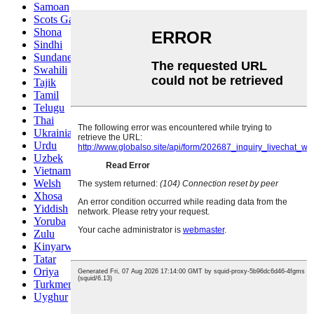
Samoan
Scots Gaelic
Shona
Sindhi
Sundanese
Swahili
Tajik
Tamil
Telugu
Thai
Ukrainian
Urdu
Uzbek
Vietnamese
Welsh
Xhosa
Yiddish
Yoruba
Zulu
Kinyarwanda
Tatar
Oriya
Turkmen
Uyghur