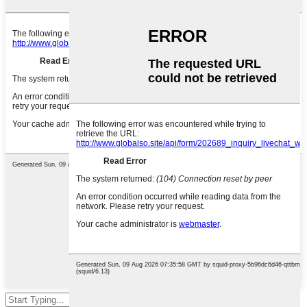
დააჭირეთ Enter საძიებლად