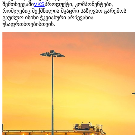
შემთხვევაში
VKS
პროდუქტი, კომპონენტები,
რომლებიც შექმნილია მკაცრი საზღვაო გარემოს
გაუძლო.ისინი ჭკვიანური არჩევანია
უსაფრთხოებისთვის.