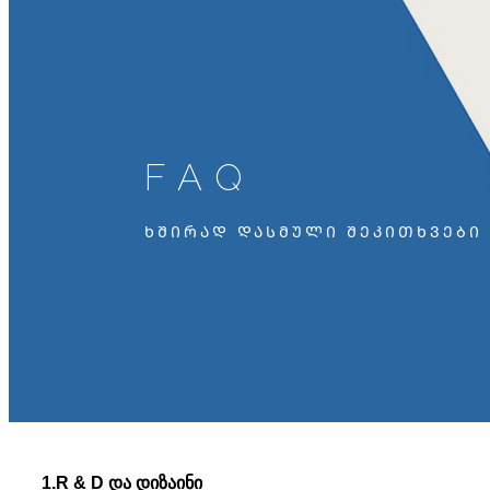
FAQ
ᲮᲨᲘᲠᲐᲓ ᲓᲐᲡᲛᲣᲚᲘ ᲨᲔᲙᲘᲗᲮᲕᲔᲑᲘ
1.R & D და დიზაინი